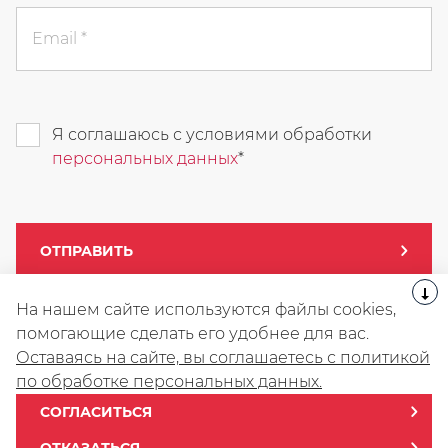
Email
Я соглашаюсь с условиями обработки
персональных данных
ОТПРАВИТЬ
На нашем сайте используются файлы cookies,
помогающие сделать его удобнее для вас.
Политика конфиденциальности
Оставаясь на сайте, вы соглашаетесь с политикой
Фактические характеристики и цены могут быть изменены в
по обработке персональных данных.
любое время.
Если вы заинтересованы в нашей модели, пожалуйста, свяжитесь
СОГЛАСИТЬСЯ
с нами для получения последней и точной информации.