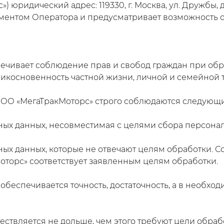
ридический адрес: 119330, г. Москва, ул. Дружбы, д. 4,
ментом Оператора и предусматривает возможность о
чивает соблюдение прав и свобод граждан при обра
икосновенность частной жизни, личной и семейной т
ООО «МегаТракМоторс» строго соблюдаются следующ
ых данных, несовместимая с целями сбора персонал
ых данных, которые не отвечают целям обработки. 
торс» соответствует заявленным целям обработки.
еспечивается точность, достаточность, а в необход
твляется не дольше, чем этого требуют цели обрабо