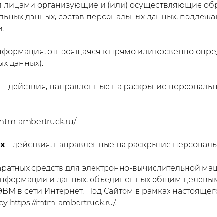
и лицами организующие и (или) осуществляющие обр
ных данных, состав персональных данных, подлежащ
.
нформация, относящаяся к прямо или косвенно опр
х данных).
х
– действия, направленные на раскрытие персональ
mtm-ambertruck.ru/.
х
– действия, направленные на раскрытие персональ
аратных средств для электронно-вычислительной ма
нформации и данных, объединенных общим целевым
ВМ в сети Интернет. Под Сайтом в рамках настоящег
 https://mtm-ambertruck.ru/.