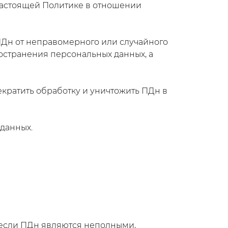
настоящей Политике в отношении
ПДн от неправомерного или случайного
остранения персональных данных, а
екратить обработку и уничтожить ПДн в
данных.
, если ПДн являются неполными,